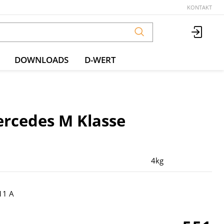
KONTAKT
DOWNLOADS
D-WERT
rcedes M Klasse
4kg
1 A