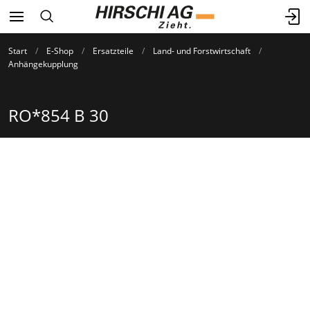
Start
E-Shop
Ersatzteile
Land- und Forstwirtschaft
Anhängekupplung
RO*854 B 30