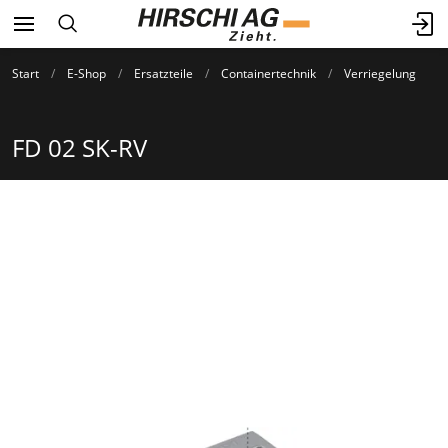
Start
E-Shop
Ersatzteile
Containertechnik
Verriegelung
FD 02 SK-RV