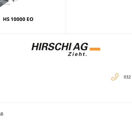
HS 10000 EO
032
GB