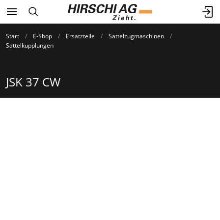
Start
E-Shop
Ersatzteile
Sattelzugmaschinen
Sattelkupplungen
JSK 37 CW