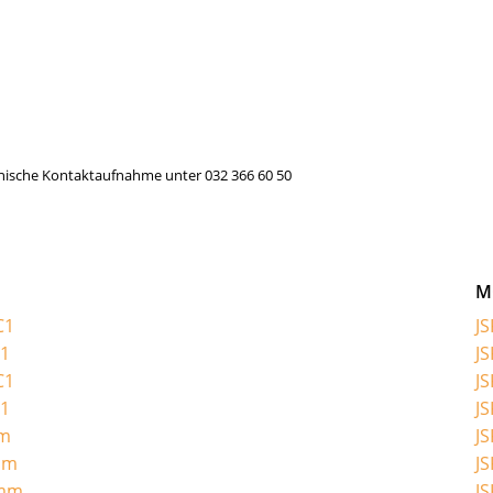
efonische Kontaktaufnahme unter 032 366 60 50
M
C1
JS
C1
JS
C1
JS
C1
JS
mm
JS
mm
JS
0mm
JS