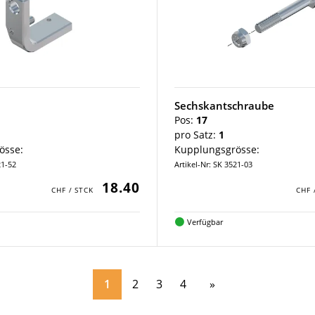
Sechskantschraube
Pos:
17
pro Satz:
1
össe:
Kupplungsgrösse:
21-52
Artikel-Nr: SK 3521-03
18.40
Verfügbar
1
2
3
4