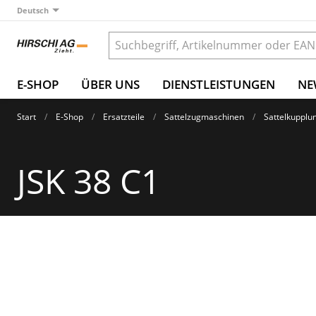
Deutsch
E-SHOP
ÜBER UNS
DIENSTLEISTUNGEN
NE
Start
E-Shop
Ersatzteile
Sattelzugmaschinen
Sattelkupplu
JSK 38 C1