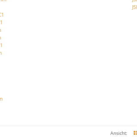
JS
C1
C1
m
m
C1
m
m
mm
Ansicht: