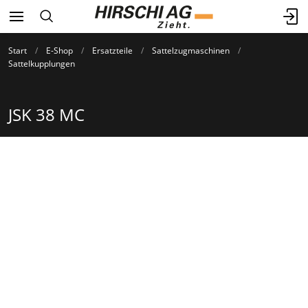
Start
E-Shop
Ersatzteile
Sattelzugmaschinen
Sattelkupplungen
JSK 38 MC