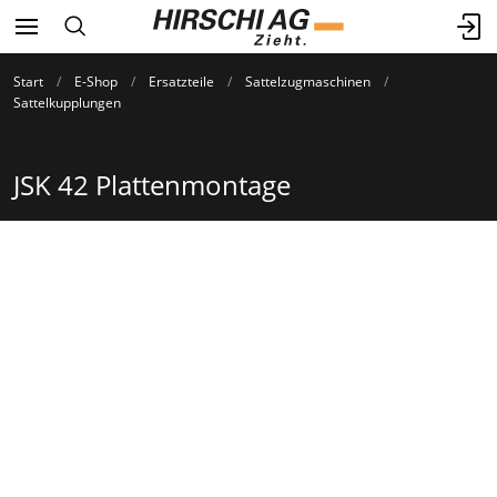
Start
E-Shop
Ersatzteile
Sattelzugmaschinen
Sattelkupplungen
JSK 42 Plattenmontage