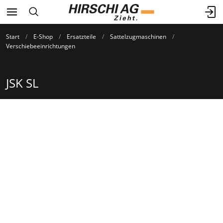
Start
E-Shop
Ersatzteile
Sattelzugmaschinen
Verschiebeeinrichtungen
JSK SL