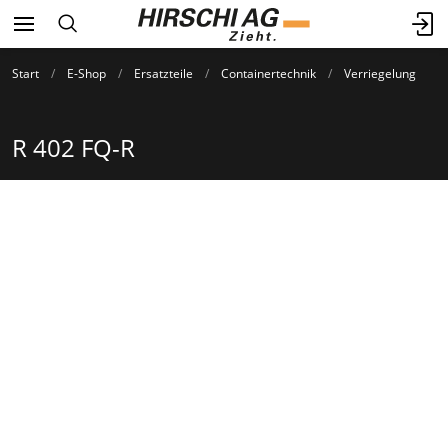
Start
E-Shop
Ersatzteile
Containertechnik
Verriegelung
R 402 FQ-R