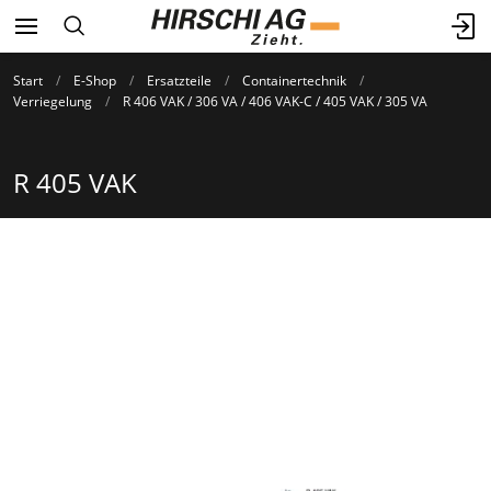
Start
E-Shop
Ersatzteile
Containertechnik
Verriegelung
R 406 VAK / 306 VA / 406 VAK-C / 405 VAK / 305 VA
R 405 VAK