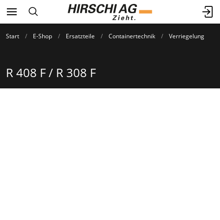
Start
E-Shop
Ersatzteile
Containertechnik
Verriegelung
R 408 F / R 308 F