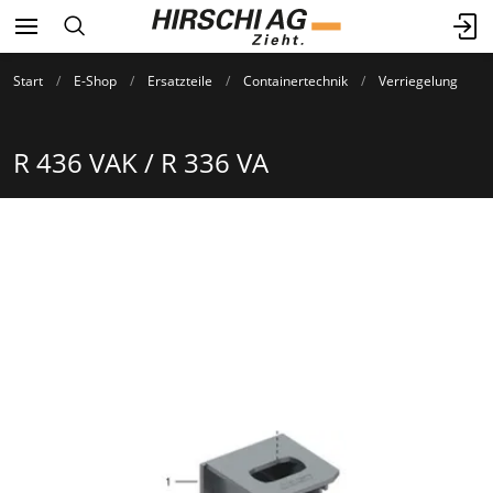
Start
E-Shop
Ersatzteile
Containertechnik
Verriegelung
R 436 VAK / R 336 VA