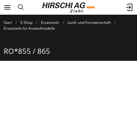
Start
E-Shop
Ersatzteile
Land- und Forstwirtschaft
Ersatzteile für Auslaufmodelle
RO*855 / 865