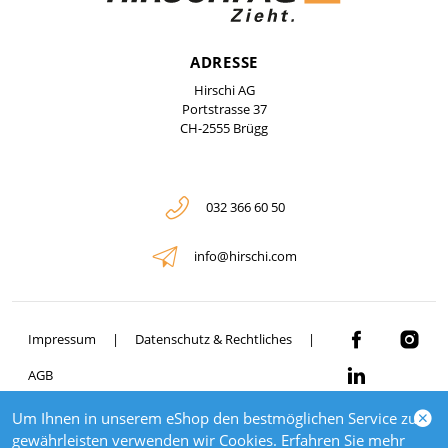
ADRESSE
Hirschi AG
Portstrasse 37
CH-2555 Brügg
032 366 60 50
info@hirschi.com
Impressum
Datenschutz & Rechtliches
AGB
Um Ihnen in unserem eShop den bestmöglichen Service zu
© 2026 HIRSCHI
gewährleisten verwenden wir Cookies. Erfahren Sie mehr