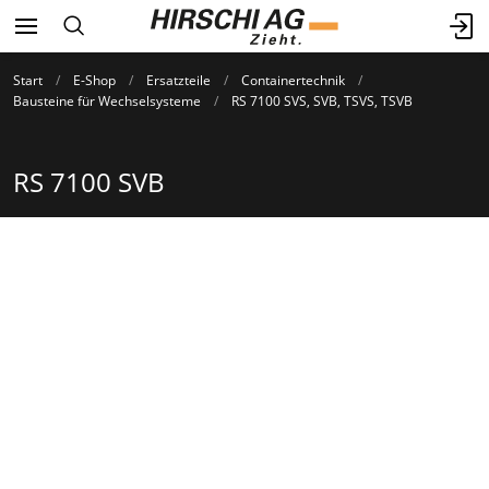
Start
E-Shop
Ersatzteile
Containertechnik
Bausteine für Wechselsysteme
RS 7100 SVS, SVB, TSVS, TSVB
RS 7100 SVB