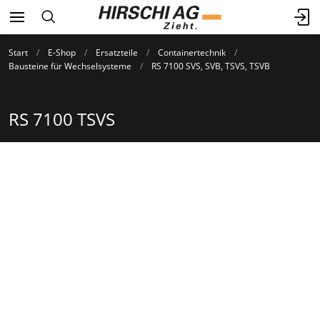
Start
E-Shop
Ersatzteile
Containertechnik
Bausteine für Wechselsysteme
RS 7100 SVS, SVB, TSVS, TSVB
RS 7100 TSVS