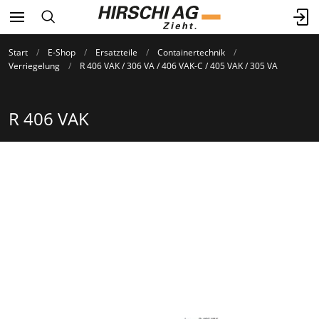
Start
E-Shop
Ersatzteile
Containertechnik
Verriegelung
R 406 VAK / 306 VA / 406 VAK-C / 405 VAK / 305 VA
R 406 VAK