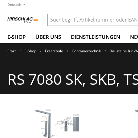
Deutsch
E-SHOP
ÜBER UNS
DIENSTLEISTUNGEN
NE
Start
E-Shop
Ersatzteile
Containertechnik
Bausteine für 
RS 7080 SK, SKB, T