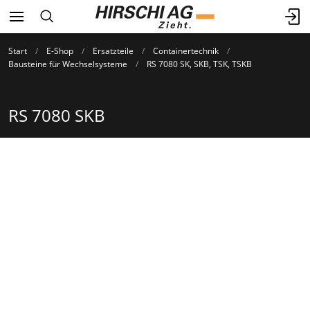
Start
E-Shop
Ersatzteile
Containertechnik
Bausteine für Wechselsysteme
RS 7080 SK, SKB, TSK, TSKB
RS 7080 SKB